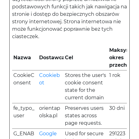
podstawowych funkcji takich jak nawigacja na
stronie i dostęp do bezpiecznych obszarów
strony internetowej. Strona internetowa nie
może funkcjonować poprawnie bez tych
ciasteczek.
Maksymal
Nazwa
Dostawca
Cel
okres
przechowy
CookieC
Cookieb
Stores the user's
1 rok
onsent
ot
cookie consent
state for the
current domain
fe_typo_
orientap
Preserves users
30 dni
user
olska.pl
states across
page requests.
G_ENAB
Google
Used for secure
291223