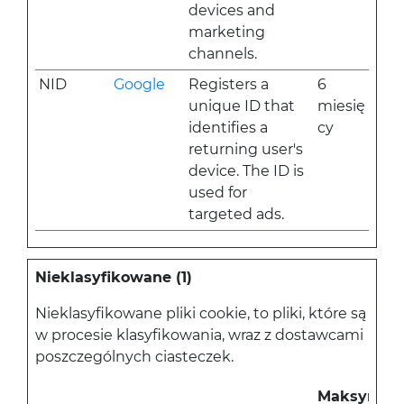
devices and
marketing
channels.
NID
Google
Registers a
6
unique ID that
miesię
identifies a
cy
returning user's
device. The ID is
used for
targeted ads.
Nieklasyfikowane (1)
Nieklasyfikowane pliki cookie, to pliki, które są
w procesie klasyfikowania, wraz z dostawcami
poszczególnych ciasteczek.
Maksymal