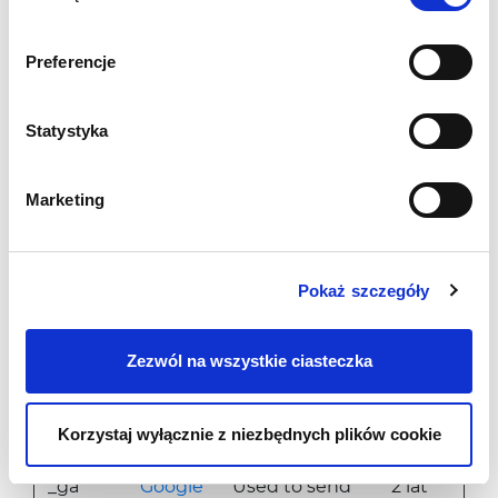
between
humans and
Preferencje
bots.
Statystyka
Marketing (5)
Marketingowe pliki cookie stosowane są w
Marketing
celu śledzenia użytkowników na stronach
internetowych. Celem jest wyświetlanie
reklam, które są istotne i interesujące dla
Pokaż szczegóły
poszczególnych użytkowników i tym samym
bardziej cenne dla wydawców i
reklamodawców strony trzeciej.
Zezwól na wszystkie ciasteczka
Maksymal
Nazwa
Dostawca
Cel
okres
Korzystaj wyłącznie z niezbędnych plików cookie
przechowy
_ga
Google
Used to send
2 lat