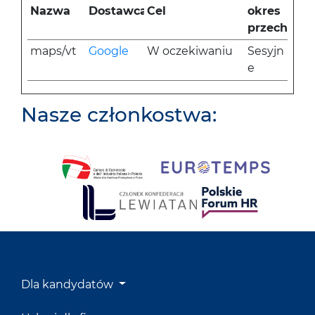
Nazwa
Dostawca
Cel
okres
przechowy
maps/vt
Google
W oczekiwaniu
Sesyjn
e
Nasze członkostwa:
Dla kandydatów