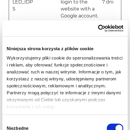
LED_IDP
login to the
7 dni
S
website with a
Google account.
rc::a
Google
This cookie is
Stałe
used to
distinguish
between
Niniejsza strona korzysta z plików cookie
humans and
Wykorzystujemy pliki cookie do spersonalizowania treści
bots. This is
i reklam, aby oferować funkcje społecznościowe i
beneficial for the
analizować ruch w naszej witrynie. Informacje o tym, jak
website, in order
korzystasz z naszej witryny, udostępniamy partnerom
to make valid
społecznościowym, reklamowym i analitycznym.
reports on the
Partnerzy mogą połączyć te informacje z innymi danymi
use of their
otrzymanymi od Ciebie lub uzyskanymi podczas
website.
korzystania z ich usług.
rc::c
Google
This cookie is
Sesyjn
used to
e
Wybór
distinguish
Niezbędne
zgody