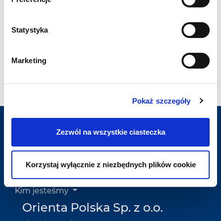
Nasze członkostwa:
Statystyka
Marketing
Pokaż szczegóły
Zezwól na wszystkie ciasteczka
Dla kandydatów
Korzystaj wyłącznie z niezbędnych plików cookie
Usługi dla firm
Kim jesteśmy
Orienta Polska Sp. z o.o.