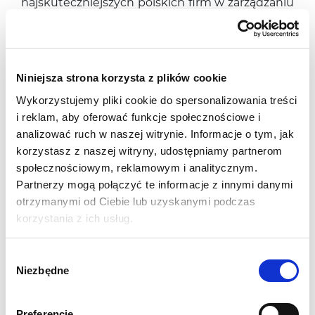
najskuteczniejszych polskich firm w zarządzaniu
zasobami ludzkimi, szczycąc się selekcją
personelu w wielu sektorach. Pasja do
pracy
i
wytrwałość w osiąganiu celów pozwoliły na
rozwój firmy.
Niniejsza strona korzysta z plików cookie
Orienta Polska
rozszerzyła swoją działalność
Wykorzystujemy pliki cookie do spersonalizowania treści
oraz zwiększyła zasięg na terenie Polski, dzięki 3
i reklam, aby oferować funkcje społecznościowe i
oddziałom, pozostając jednocześnie idealnym
analizować ruch w naszej witrynie. Informacje o tym, jak
rozwiązaniem dla wszystkich firm, które
korzystasz z naszej witryny, udostępniamy partnerom
oczekują skutecznych usług po konkurencyjnej
społecznościowym, reklamowym i analitycznym.
cenie.
Partnerzy mogą połączyć te informacje z innymi danymi
otrzymanymi od Ciebie lub uzyskanymi podczas
Nasze usługi:
korzystania z ich usług.
Praca tymczasowa
Rekrutacja i selekcja stała
Wybór
Niezbędne
Najlepsze profile
zgody
Outplacement
Preferencje