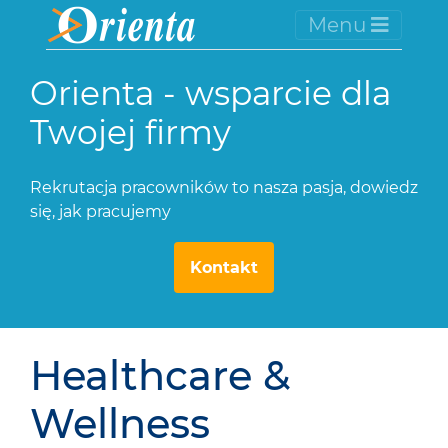
Menu
Orienta - wsparcie dla
Twojej firmy
Rekrutacja pracowników to nasza pasja, dowiedz
się, jak pracujemy
Kontakt
Healthcare &
Wellness