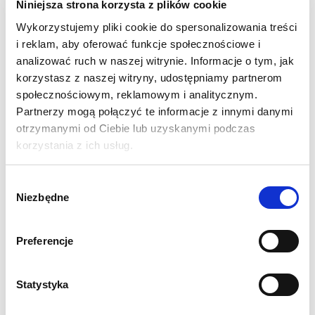
Niniejsza strona korzysta z plików cookie
Administracja
Wykorzystujemy pliki cookie do spersonalizowania treści
i reklam, aby oferować funkcje społecznościowe i
Przemysł i produkcja
analizować ruch w naszej witrynie. Informacje o tym, jak
korzystasz z naszej witryny, udostępniamy partnerom
społecznościowym, reklamowym i analitycznym.
IT
Partnerzy mogą połączyć te informacje z innymi danymi
otrzymanymi od Ciebie lub uzyskanymi podczas
Turystyka i gastronomia
korzystania z ich usług.
Healthcare & Wellness
Wybór
Niezbędne
zgody
Sprzedaż / Retail
Preferencje
Office
Statystyka
Fashion&Luxury